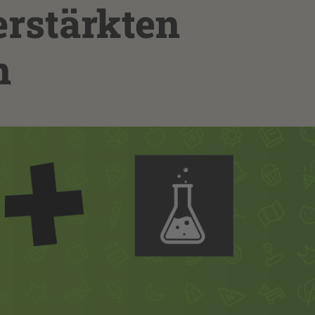
erstärkten
n