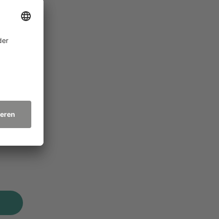
örsaal
ale
rzlich
re
ialien