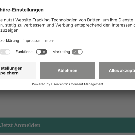
 Natur- und Umweltwissenschaften erneut den digitalen H
fe II. In einer Reihe von Onlinevorlesungen werden zentr
fgegriffen – von erfahrenen Lehrkräften anschaulich
chung ergänzt. So entsteht ein lebendiger Einblick in
r modernen Chemie. Auch Lehrende der Schulen sind he
eine innovative Werkstoffklasse, die ökologische
. Die Veranstaltung stellt geeignete Naturfasern und ih
Polymere und Kreislaufwirtschaft zu nachhaltigen Mater
er HSZG verdeutlichen die Rolle der Chemie von der
Jetzt Anmelden