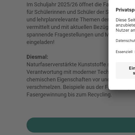
Im Schuljahr 2025/26 öffnet die Fakultät für
für Schülerinnen und Schüler der Sekundarstu
und lehrplanrelevante Themen der Chemie au
vermittelt und mit aktuellen Bezügen zur Fors
spannende Fragestellungen und Methoden de
eingeladen!
Diesmal:
Naturfaserverstärkte Kunststoffe stehen für 
Verantwortung mit moderner Technik verbindet
chemischen Eigenschaften vor und zeigt, wie 
verschmelzen. Beispiele aus der Forschung d
Fasergewinnung bis zum Recycling.