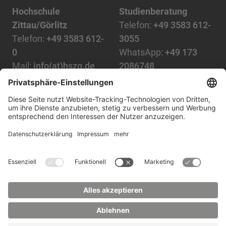
Hochschule
Studienberatung
Zittau/Görlitz
Telefon:
+49 3583 612-
Telefon:
+49 3583 612-
3055
0
WhatsApp:
+49 173
Mail:
info(at)hszg.de
2086748
Mail:
stud.info(at)hszg.de
Alle Studiengänge
Datenschutz
Transparenzgesetz
Kontakt
Lageplan
Impressum
Barrierefreiheit
Presse