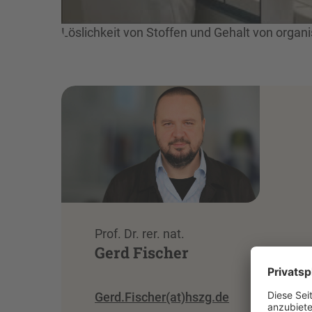
Löslichkeit von Stoffen und Gehalt von orga
Prof. Dr. rer. nat.
Gerd Fischer
Gerd.Fischer(at)hszg.de