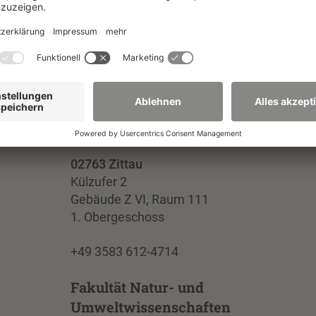
Fakultät Natur- und
Umweltwissenschaften
02763 Zittau
Külzufer 2
Gebäude Z VI, Raum 111
1. Obergeschoss
+49 3583 612-4714
Fakultät Natur- und
Umweltwissenschaften