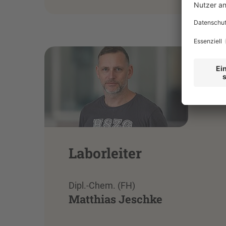
Laborleiter
Dipl.-Chem. (FH)
Matthias Jeschke