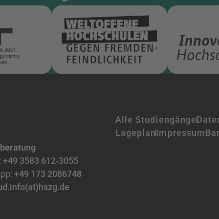
Alle Studiengänge
Date
Lageplan
Impressum
Bar
nberatung
:
+49 3583 612-3055
pp:
+49 173 2086748
ud.info(at)hszg.de