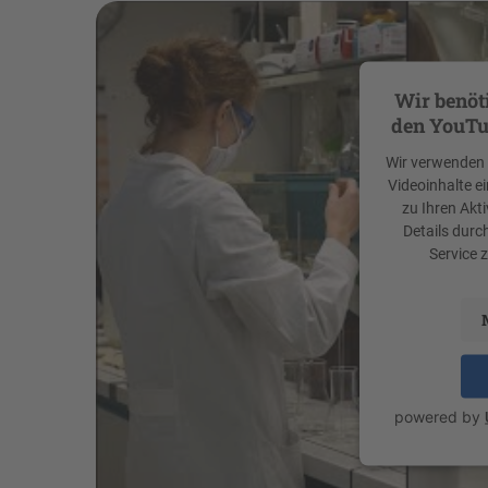
Wir benöt
den YouTu
Wir verwenden e
Videoinhalte e
zu Ihren Akti
Details durc
Service 
powered by