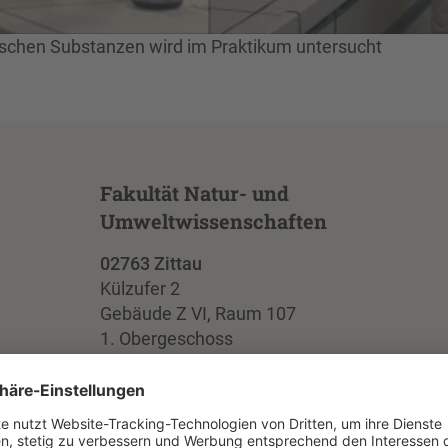
nischen Substanzen wird im Praktikum untersucht
Fakultät Natur- und
Umweltwissenschaften
02763 Zittau
Külzufer 2
Gebäude Z VI, Raum 107
1. Obergeschoss
+49 3583 612-4967