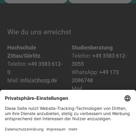
Wie du uns erreichst
Hochschule
Studienberatung
Zittau/Görlitz
Telefon:
+49 3583 612-
Telefon:
+49 3583 612-
3055
0
WhatsApp:
+49 173
Mail:
info(at)hszg.de
2086748
Mail:
stud.info(at)hszg.de
Alle Studiengänge
Datenschutz
Transparenzgesetz
Kontakt
Lageplan
Impressum
Barrierefreiheit
Presse