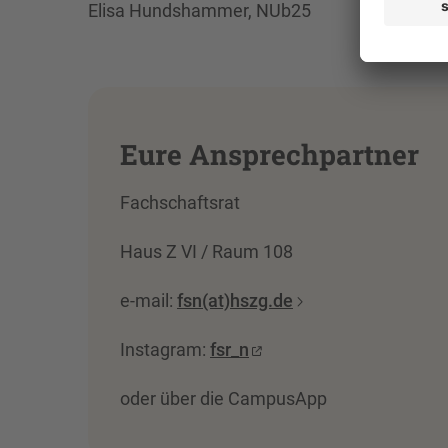
Elisa Hundshammer, NUb25
Eure Ansprechpartner
Fachschaftsrat
Haus Z VI / Raum 108
e-mail:
fsn(at)hszg.de
Instagram:
fsr_n
oder über die CampusApp