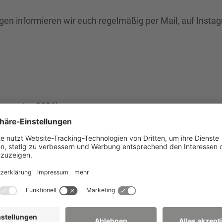
gen informieren wir euch regelmäßig per Mail, auf Insta
semester 2026)