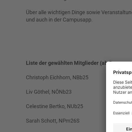
Über alle wichtigen Dinge sowie Veranstaltun
und auch in der Campusapp.
Liste der gewählten Mitglieder (ab Sommer
Christoph Eichhorn, NBb25
Liv Göthel, NÖNb23
Celestine Bertko, NUb25
Sarah Schott, NPm26S