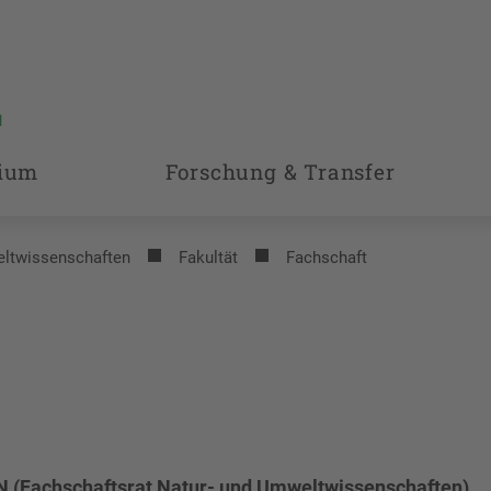
ium
Forschung & Transfer
eltwissenschaften
Fakultät
Fachschaft
N (Fachschaftsrat Natur- und Umweltwissenschaften).