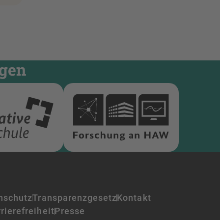
ngen
nschutz
Transparenzgesetz
Kontakt
rierefreiheit
Presse