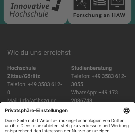
Wie du uns erreichst
Hochschule
Studienberatung
Zittau/Görlitz
Telefon:
+49 3583 612-
Telefon:
+49 3583 612-
3055
0
WhatsApp:
+49 173
Mail:
info(at)hszg.de
2086748
Mail:
stud.info(at)hszg.de