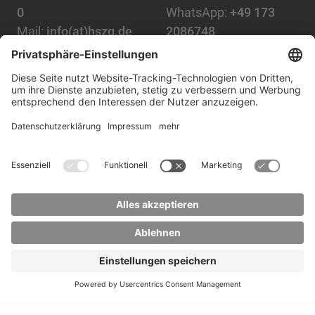
0
WhatsApp:
+49 173
Mail:
info(at)hszg.de
2086748
Mail:
stud.info(at)hszg.de
Alle Studiengänge
Datenschutz
Transparenzgesetz
Kontakt
Lageplan
Impressum
Barrierefreiheit
Presse