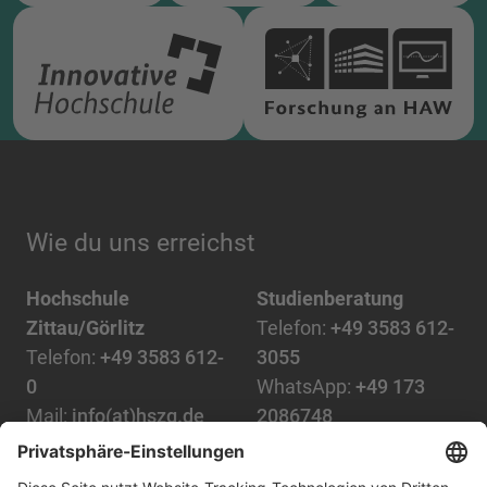
Wie du uns erreichst
Hochschule
Studienberatung
Zittau/Görlitz
Telefon:
+49 3583 612-
Telefon:
+49 3583 612-
3055
0
WhatsApp:
+49 173
Mail:
info(at)hszg.de
2086748
Mail:
stud.info(at)hszg.de