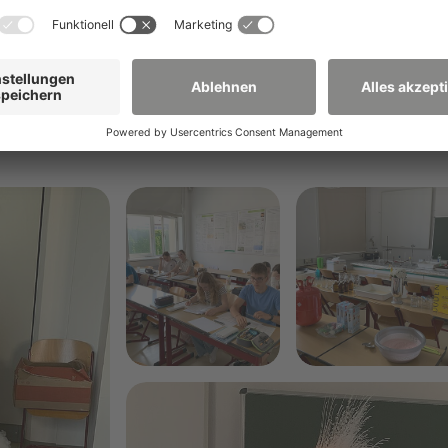
Teams fand für die Schülerinnen und Schüler und Gäste 
n interessanten Schauversuchen statt. Dabei wurde dem
r durchgeführten Experimente erläutert.