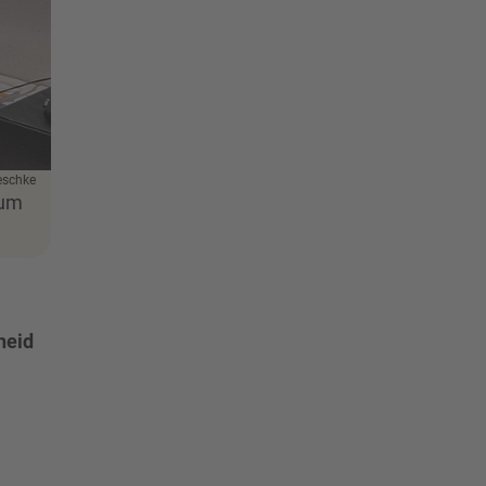
eschke
 um
heid
e