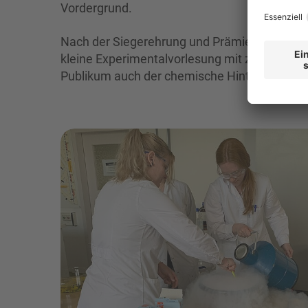
Vordergrund.
Nach der Siegerehrung und Prämierung aller 
kleine Experimentalvorlesung mit zahlreiche
Publikum auch der chemische Hintergrund de