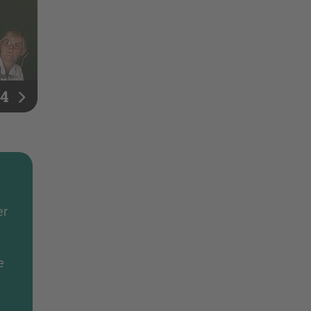
 4
d
er
e