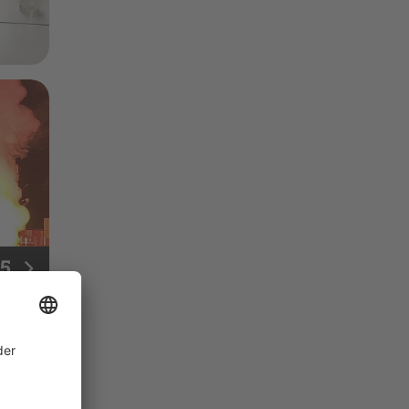
 5
 das