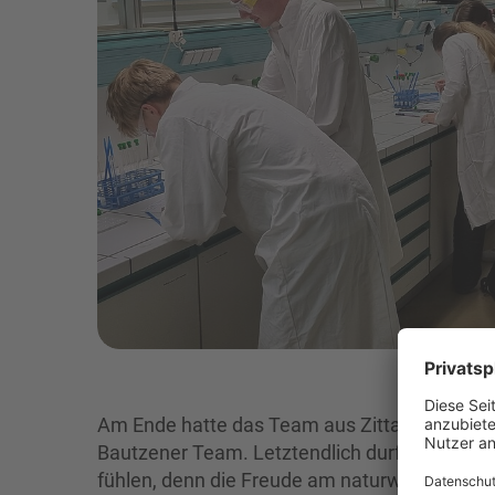
Am Ende hatte das Team aus Zittau knapp die
Bautzener Team. Letztendlich durften sich a
fühlen, denn die Freude am naturwissenschaf