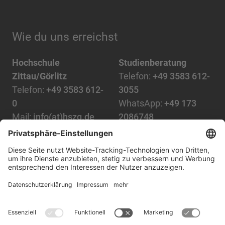
Wie du uns erreichst
Hochschule
Studienberatung
Zittau/Görlitz
Telefon:
+49 3583 612-
Telefon:
+49 3583 612-
3055
0
WhatsApp:
+49 173
Mail:
info(at)hszg.de
2086748
Mail:
stud.info(at)hszg.de
Alle Studiengänge
Datenschutz
Transparenzgesetz
Kontakt
Lageplan
Impressum
Barrierefreiheit
Presse