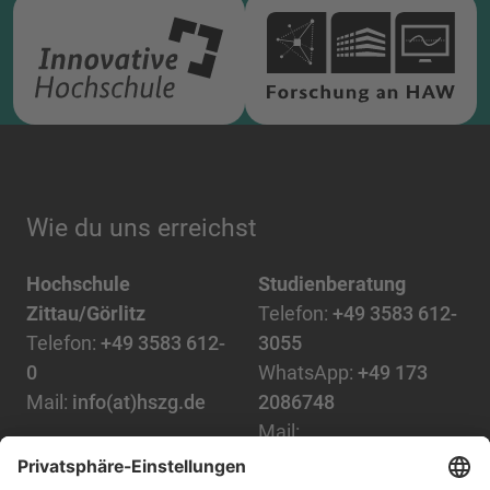
Wie du uns erreichst
Hochschule
Studienberatung
Zittau/Görlitz
Telefon:
+49 3583 612-
Telefon:
+49 3583 612-
3055
0
WhatsApp:
+49 173
Mail:
info(at)hszg.de
2086748
Mail:
stud.info(at)hszg.de