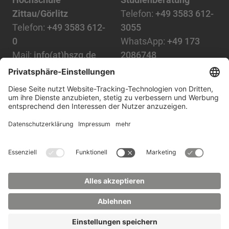
Zittau/Görlitz
Telefon:
+49 3583 612-
Telefon:
+49 3583 612-
3055
0
WhatsApp:
+49 173
Mail:
info(at)hszg.de
2086748
Mail:
stud.info(at)hszg.de
Alle Studiengänge
Datenschutz
Transparenzgesetz
Kontakt
Lageplan
Impressum
Barrierefreiheit
Presse