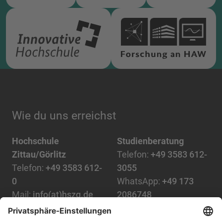
Wie du uns erreichst
Hochschule
Studienberatung
Zittau/Görlitz
Telefon:
+49 3583 612-
Telefon:
+49 3583 612-
3055
0
WhatsApp:
+49 173
Mail:
info(at)hszg.de
2086748
Mail:
stud.info(at)hszg.de